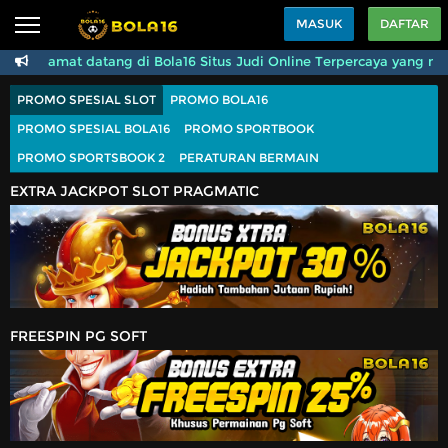
Beranda
MASUK
DAFTAR
Selamat datang di Bola16 Situs Judi Online Terpercaya yang me
Sports
BARU
PROMO
PROMO SPESIAL SLOT
PROMO BOLA16
Live Casino
BARU
PROMO SPESIAL BOLA16
PROMO SPORTBOOK
IDNPoker
BARU
PROMO SPORTSBOOK 2
PERATURAN BERMAIN
Slots
PROMO
EXTRA JACKPOT SLOT PRAGMATIC
IDNLIVE
BARU
Stream N Spin
Arcade
PROMO
FREESPIN PG SOFT
Table Games
Lottery
BARU
PROMO
IDNRaffle